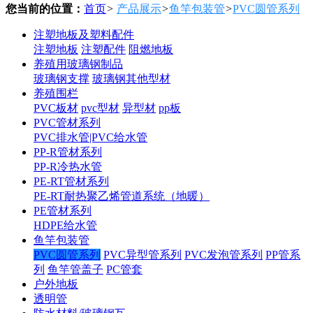
您当前的位置：
首页
>
产品展示
>
鱼竿包装管
>
PVC圆管系列
注塑地板及塑料配件
注塑地板
注塑配件
阻燃地板
养殖用玻璃钢制品
玻璃钢支撑
玻璃钢其他型材
养殖围栏
PVC板材
pvc型材
异型材
pp板
PVC管材系列
PVC排水管|PVC给水管
PP-R管材系列
PP-R冷热水管
PE-RT管材系列
PE-RT耐热聚乙烯管道系统（地暖）
PE管材系列
HDPE给水管
鱼竿包装管
PVC圆管系列
PVC异型管系列
PVC发泡管系列
PP管系
列
鱼竿管盖子
PC管套
户外地板
透明管