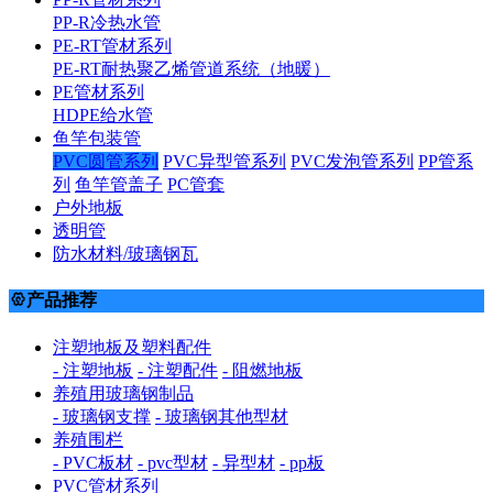
PP-R冷热水管
PE-RT管材系列
PE-RT耐热聚乙烯管道系统（地暖）
PE管材系列
HDPE给水管
鱼竿包装管
PVC圆管系列
PVC异型管系列
PVC发泡管系列
PP管系
列
鱼竿管盖子
PC管套
户外地板
透明管
防水材料/玻璃钢瓦
产品推荐

注塑地板及塑料配件
- 注塑地板
- 注塑配件
- 阻燃地板
养殖用玻璃钢制品
- 玻璃钢支撑
- 玻璃钢其他型材
养殖围栏
- PVC板材
- pvc型材
- 异型材
- pp板
PVC管材系列