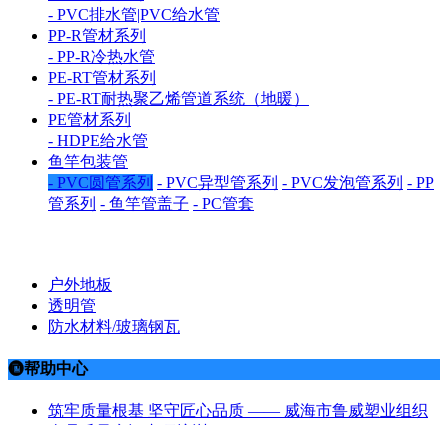
- PVC排水管|PVC给水管
PP-R管材系列
- PP-R冷热水管
PE-RT管材系列
- PE-RT耐热聚乙烯管道系统（地暖）
PE管材系列
- HDPE给水管
鱼竿包装管
- PVC圆管系列
- PVC异型管系列
- PVC发泡管系列
- PP
管系列
- 鱼竿管盖子
- PC管套
户外地板
透明管
防水材料/玻璃钢瓦
帮助中心

筑牢质量根基 坚守匠心品质 —— 威海市鲁威塑业组织
全员质量意识专项培训