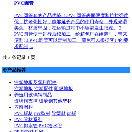
PVC圆管
PVC圆管套的产品优势: 1.PVC圆管表面硬度和抗拉强度
优，抗老化性好，能够延长产品的使用寿命，外观光滑
美观，材质坚固，在运输过程中不容易发生损毁。 2.
PVC圆管便于进行后续加工，给箱包厂在组装时，带来
便利; 3.PVC圆管可以定制加工，颜色可以根据客户的要
求配制;...
共 2 条记录 1 页
产品推荐

注塑地板及塑料配件
注塑地板
注塑配件
阻燃地板
养殖用玻璃钢制品
玻璃钢支撑
玻璃钢其他型材
养殖围栏
PVC板材
pvc型材
异型材
pp板
PVC管材系列
PVC排水管|PVC给水管
PP-R管材系列