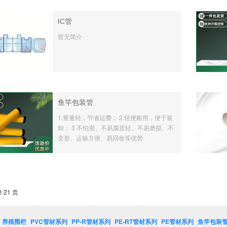
IC管
暂无简介
鱼竿包装管
1.重量轻，节省运费； 2.轻便耐用，便于装
卸； 3.不怕潮、不易腐质轻、不易磨损、不
变形、运输方便、易回收等优势
 21 页
养殖围栏
PVC管材系列
PP-R管材系列
PE-RT管材系列
PE管材系列
鱼竿包装