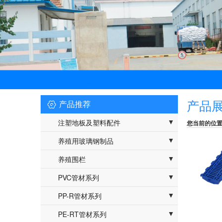

产品
产品推荐
注塑地板及塑料配件
您当前的位
- 注塑地板
养殖用玻璃钢制品
- 注塑配件
- 玻璃钢支撑
养殖围栏
- 阻燃地板
- 玻璃钢其他型材
- PVC板材
PVC管材系列
- pvc型材
- PVC排水管|PVC给水管
PP-R管材系列
- 异型材
- PP-R冷热水管
PE-RT管材系列