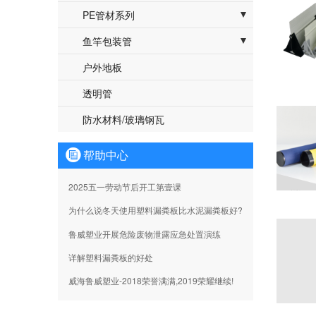
- pp板
- PE-RT耐热聚乙烯管道系统（地暖）
PE管材系列
- HDPE给水管
鱼竿包装管
- PVC圆管系列
户外地板
- PVC异型管系列
透明管
- PVC发泡管系列
防水材料/玻璃钢瓦
- PP管系列

帮助中心
- 鱼竿管盖子
2025五一劳动节后开工第壹课
- PC管套
为什么说冬天使用塑料漏粪板比水泥漏粪板好?
鲁威塑业开展危险废物泄露应急处置演练
详解塑料漏粪板的好处
威海鲁威塑业-2018荣誉满满,2019荣耀继续!