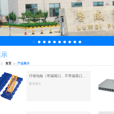
展示
置：
首页
产品展示
>
仔猪地板（带漏粪口、不带漏粪口） 母猪地板 塑料漏粪板
暂无简介