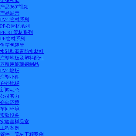
组织构架
产品360°视频
产品展示
PVC管材系列
PP-R管材系列
PE-RT管材系列
PE管材系列
鱼竿包装管
水乳型沥青防水材料
注塑地板及塑料配件
养殖用玻璃钢制品
PVC墙板
注塑小件
户外地板
新闻动态
公司实力
仓储环境
车间环境
实验设备
实验室样品室
工程案例
管件、管材工程案例