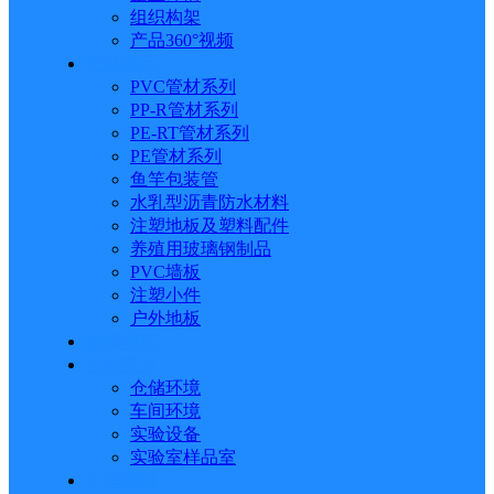
组织构架
产品360°视频
产品展示
PVC管材系列
PP-R管材系列
PE-RT管材系列
PE管材系列
鱼竿包装管
水乳型沥青防水材料
注塑地板及塑料配件
养殖用玻璃钢制品
PVC墙板
注塑小件
户外地板
新闻动态
公司实力
仓储环境
车间环境
实验设备
实验室样品室
工程案例