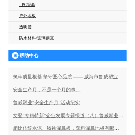
- PC管套
户外地板
透明管
防水材料/玻璃钢瓦

帮助中心
筑牢质量根基 坚守匠心品质 —— 威海市鲁威塑业组织全员质量意识专项培训
安全生产月，不是一个月的事。
鲁威塑业“安全生产月”活动纪实
文登“专精特新”企业发展专题报道（八）鲁威塑业：新塑产品“领跑者”
相比传统水泥、铸铁漏粪板，塑料漏粪地板有哪些优点？