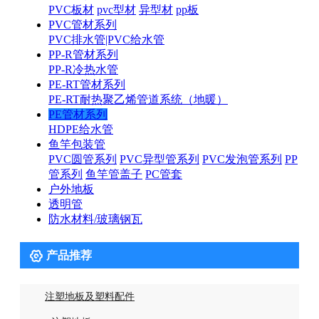
PVC板材
pvc型材
异型材
pp板
PVC管材系列
PVC排水管|PVC给水管
PP-R管材系列
PP-R冷热水管
PE-RT管材系列
PE-RT耐热聚乙烯管道系统（地暖）
PE管材系列
HDPE给水管
鱼竿包装管
PVC圆管系列
PVC异型管系列
PVC发泡管系列
PP
管系列
鱼竿管盖子
PC管套
户外地板
透明管
防水材料/玻璃钢瓦

产品推荐
注塑地板及塑料配件