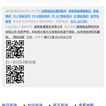
威海鲁威塑业有限公司,专营
注塑地板及塑料配件
养殖用玻璃钢制品
养殖
围栏
PVC管材系列
PP-R管材系列
PE-RT管材系列
PE管材系列
鱼竿包
装管
等业务,有意向的客户请咨询我们，联系电话：
0631-3627840
CopyRight © 版权所有:
威海鲁威塑业有限公司
技术支持:
威海致远网络科技
有限公司 免责声明：本站部分图片文章素材来源于网络，如有侵权请联系删
除。
网站地图
XML
备案号:
鲁ICP备2021004631号
扫一扫访问移动端
电话咨询
短信咨询
留言咨询
查看地图