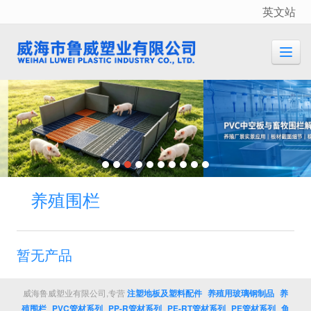
英文站
很遗憾，因您的浏览器版本过低导致无法获得最佳浏览体验，推荐下载安装谷歌浏览器！
养殖围栏
暂无产品
威海鲁威塑业有限公司,专营
注塑地板及塑料配件
养殖用玻璃钢制品
养
殖围栏
PVC管材系列
PP-R管材系列
PE-RT管材系列
PE管材系列
鱼